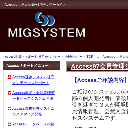
Accessシステムサポート事例のアーカイブ
Access開発・サポート-横浜からリモートで全国サポート TOP
→ Accessシステム
Access97会員管理
Accessサポートメニュー
Access既存システム保守
【Accessご相談内容
メンテナンスサポート
ご相談のシステムはAc
Access顧客・会員管理デ
部の個人開発者に依頼
ータベースシステム開発
引き継ぎで３人が開発
Access業務管理システム
員情報管理、会費入金
カスタマイズ開発
セスシステムです。
Accessデータベース構築