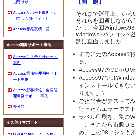
【問 題】
指導サポート
それまで運用上、いろ
Accessサポート事例・活
用コラム(旧サイト）
それらを回避しながら
かし、今回Windows
Access開発実績一覧
Windows7パソコ
題に直面しました。
Access開発サポート事例
すでに元のAcces
Accessシステムサポート
る。
事例
Access97のCD-
Access業務管理開発サポ
Access97ではWi
ート事例
インストールできない
Access顧客情報・会員管
ります。）
理開発サポート事例
ご担当者がテストでAc
未分類
行ったらエラーでス
ラベル印刷を、別のWi
その他ITサポート
し、そこから市販Ｄ
め、この98マシンも
既存Accessシステム保守